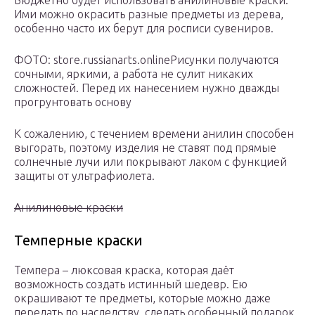
Бюджетно будет использовать анилиновые краски.
Ими можно окрасить разные предметы из дерева,
особенно часто их берут для росписи сувениров.
ФОТО: store.russianarts.onlineРисунки получаются
сочными, яркими, а работа не сулит никаких
сложностей. Перед их нанесением нужно дважды
прогрунтовать основу
К сожалению, с течением времени анилин способен
выгорать, поэтому изделия не ставят под прямые
солнечные лучи или покрывают лаком с функцией
защиты от ультрафиолета.
Анилиновые краски
Темперные краски
Темпера – люксовая краска, которая даёт
возможность создать истинный шедевр. Ею
окрашивают те предметы, которые можно даже
передать по наследству, сделать особенный подарок