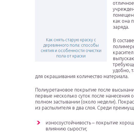
отличное
учрежден
помещени
как она 
заряда.
Как снять старую краску с
В состав
деревянного пола: способы
полимеры
снятия и особенности очистки
красител
пола от краски
выпускаю
требующе
удобно, 
для окрашивания количество материала.
Полиуретановое покрытие после высыхани
первые несколько суток после нанесения о
полном застывании (около недели). Покра
из распылителя в два слоя. Среди преимуще
износоустойчивость – покрытие хорошо
влиянию сырости;