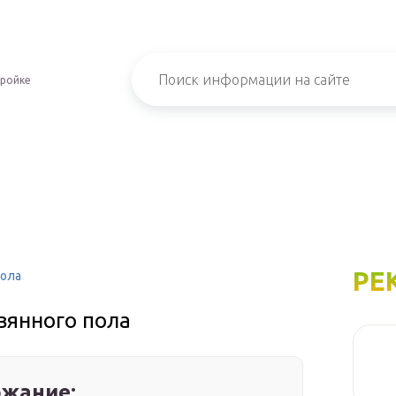
тройке
РЕ
пола
вянного пола
жание: